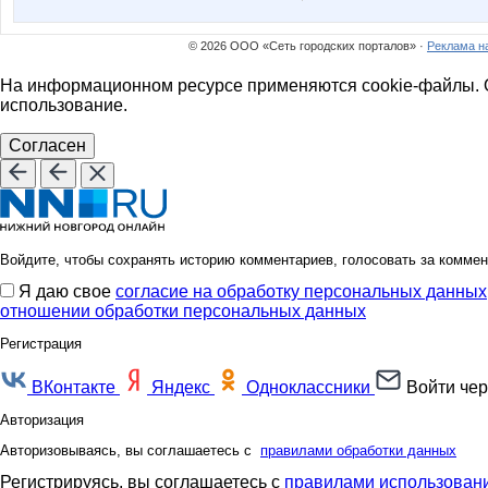
MamaNT
Mamay
© 2026 ООО «Сеть городских порталов» ·
Реклама н
На информационном ресурсе применяются cookie-файлы. О
использование.
Nata.li
Nata_Al
Согласен
Pugovk@
Qlo
Войдите, чтобы сохранять историю комментариев, голосовать за коммен
Я даю свое
согласие на обработку персональных данных
Tau
Ulaaa
отношении обработки персональных данных
Регистрация
ВКонтакте
Яндекс
Одноклассники
Войти чер
anniiss
annyne
Авторизация
Авторизовываясь, вы соглашаетесь с
правилами обработки данных
Регистрируясь, вы соглашаетесь с
правилами использовани