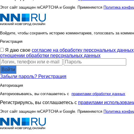
cornflour
dOlia
Этот сайт защищен reCAPTCHA и Google. Применяются
Политика конфи
insaitiable
ivolga77
Войдите, чтобы сохранять историю комментариев, голосовать за коммен
Регистрация
Я даю свое
согласие на обработку персональных данных
kukla39
kys197
отношении обработки персональных данных
Войти
Забыли пароль?
Регистрация
malu
mapiks
Авторизация
Авторизовываясь, вы соглашаетесь с
правилами обработки данных
Регистрируясь, вы соглашаетесь с
правилами использовани
nastenka16
nataliy
Этот сайт защищен reCAPTCHA и Google. Применяются
Политика конфи
oks-moks
oksamba