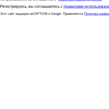
Регистрируясь, вы соглашаетесь с
правилами использовани
Этот сайт защищен reCAPTCHA и Google. Применяются
Политика конфи
Ценный аромат
Дашутк
Фильтры для воды
Флёнуш
К*Р*О*К*И*Д
Катюли
Кристина!
КсанО
Лерся
Лия260