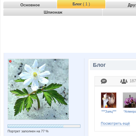
Блог
( 1 )
Основное
Дру
Шпионаж
Блог
187
***Заяц***
*Алмера
Посмотреть ещё
Портрет заполнен на 77 %