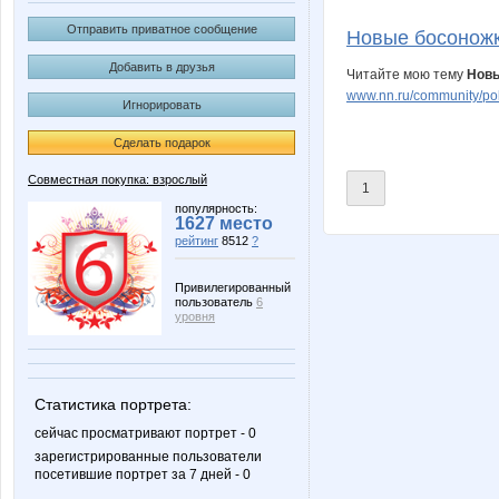
Airinka88
Aleva
Отправить приватное сообщение
Новые босоножк
Добавить в друзья
Читайте мою тему
Новы
www.nn.ru/community/pok
Игнорировать
Atamanka
B00lka
Сделать подарок
Совместная покупка: взрослый
1
Elena1403
Enn
популярность:
1627 место
рейтинг
8512
?
Привилегированный
пользователь
6
Janny-52
JuJu59
уровня
Статистика портрета:
Lenusik_85
Lia85
сейчас просматривают портрет - 0
зарегистрированные пользователи
посетившие портрет за 7 дней - 0