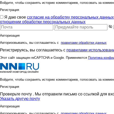
Войдите, чтобы сохранять историю комментариев, голосовать за коммен
Регистрация
Я даю свое
согласие на обработку персональных данных
отношении обработки персональных данных
reklamka
rinka20
Авторизация
Авторизовываясь, вы соглашаетесь с
правилами обработки данных
tanjushok
vishe
Регистрируясь, вы соглашаетесь с
правилами использовани
Этот сайт защищен reCAPTCHA и Google. Применяются
Политика конфи
лелька33
м@йская д
Войдите, чтобы сохранять историю комментариев, голосовать за коммен
Регистрация
надюшк
натусё
Проверьте почту
. Мы отправили письмо со ссылкой для вх
Указать другую почту
Авторизация
Авторизовываясь, вы соглашаетесь с
правилами обработки данных
Юлянчикк
Анютка